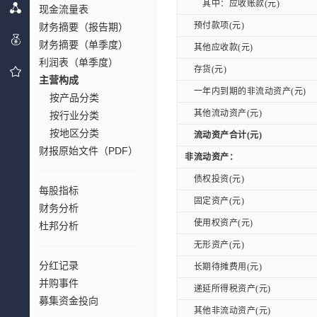
其中：应收账款(元)
其中：应收账款(元)
现金流量表
预付款项(元)
财务摘要（报告期）
预付款项(元)
财务摘要（单季度）
其他应收款(元)
其他应收款(元)
利润表（单季度）
存货(元)
存货(元)
主营构成
一年内到期的非流动资产(元)
一年内到期的非流动资产(元)
按产品分类
其他流动资产(元)
其他流动资产(元)
按行业分类
按地区分类
流动资产合计(元)
流动资产合计(元)
财报原始文件（PDF）
非流动资产：
非流动资产：
债权投资(元)
债权投资(元)
每股指标
固定资产(元)
固定资产(元)
财务分析
使用权资产(元)
使用权资产(元)
杜邦分析
无形资产(元)
无形资产(元)
分红记录
长期待摊费用(元)
长期待摊费用(元)
并购事件
递延所得税资产(元)
递延所得税资产(元)
募集资金投向
其他非流动资产(元)
其他非流动资产(元)