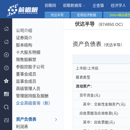
|
|
|
|
前瞻网
前瞻数据库
企查猫
经济学人
伏达半导
宏观经济数据
3000+精品报
伏达半导
（874850.OC）
公司介绍
证券简介
资产负债表
股本结构
（伏达半导）
十大股东明细
限售股解禁
参股控股子公司
上市前/上市后
上市前/上市后
董事会成员
报表类型
报表类型
监事会成员
流动资产：
流动资产：
高级管理人员
管理层持股及报酬
货币资金(元)
货币资金(元)
企业高级查询（新）
其中：交易性金融资产(元)
其中：交易性金融资产(元)
应收票据及应收账款(元)
应收票据及应收账款(元)
资产负债表
其中：应收票据(元)
其中：应收票据(元)
利润表