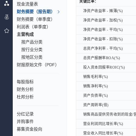
关键比率：
关键比率：
现金流量表
净资产收益率 - 摊薄(%)
财务摘要（报告期）
净资产收益率 - 摊薄(%)
财务摘要（单季度）
净资产收益率 - 加权(%)
净资产收益率 - 加权(%)
利润表（单季度）
净资产收益率 - 平均(%)
净资产收益率 - 平均(%)
主营构成
净资产收益率 - 扣除(%)
净资产收益率 - 扣除(%)
按产品分类
总资产净利率 - 平均(%)
总资产净利率 - 平均(%)
按行业分类
按地区分类
总资产报酬率ROA(%)
总资产报酬率ROA(%)
财报原始文件（PDF）
投入资本回报率ROIC(%)
投入资本回报率ROIC(%)
销售毛利率(%)
销售毛利率(%)
每股指标
销售净利率(%)
销售净利率(%)
财务分析
资产负债率(%)
资产负债率(%)
杜邦分析
资产周转率(倍)
资产周转率(倍)
分红记录
销售商品提供劳务收到的现金/营
销售商品提供劳务收到的现金/营
并购事件
营业利润同比增长率(%)
营业利润同比增长率(%)
募集资金投向
营业收入同比增长率(%)
营业收入同比增长率(%)