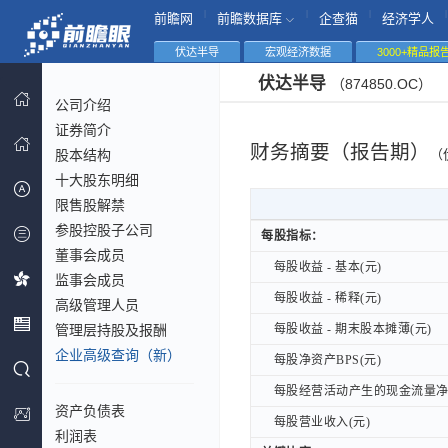
|
|
|
|
前瞻网
前瞻数据库
企查猫
经济学人
伏达半导
宏观经济数据
3000+精品报
伏达半导
（874850.OC）
公司介绍
证券简介
财务摘要（报告期）
股本结构
（
十大股东明细
限售股解禁
参股控股子公司
每股指标：
每股指标：
董事会成员
每股收益 - 基本(元)
每股收益 - 基本(元)
监事会成员
每股收益 - 稀释(元)
每股收益 - 稀释(元)
高级管理人员
管理层持股及报酬
每股收益 - 期末股本摊薄(元)
每股收益 - 期末股本摊薄(元)
企业高级查询（新）
每股净资产BPS(元)
每股净资产BPS(元)
每股经营活动产生的现金流量净额
每股经营活动产生的现金流量净额
资产负债表
每股营业收入(元)
每股营业收入(元)
利润表