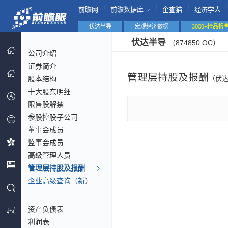
|
|
|
|
前瞻网
前瞻数据库
企查猫
经济学人
伏达半导
宏观经济数据
3000+精品报
伏达半导
（874850.OC）
公司介绍
证券简介
管理层持股及报酬
股本结构
（伏
十大股东明细
限售股解禁
参股控股子公司
董事会成员
监事会成员
高级管理人员
管理层持股及报酬
企业高级查询（新）
资产负债表
利润表