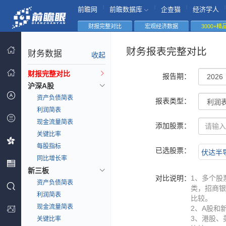
|
|
|
|
前瞻网
前瞻数据库
企查猫
经济学人
财报完整对比
宏观经济数据
3000+
财务报表完整对比
财务数据
收起
财报完整对比
报告期：
沪深A股
资产负债简表
报表类型：
利润简表
现金流量简表
添加股票：
关键比率
每股指标
已选股票：
伏达半导(
同比增长率
新三板
对比说明：
1、多个股
资产负债简表
类，招商银
利润简表
比较。
现金流量简表
2、A股和
3、港股、
关键比率