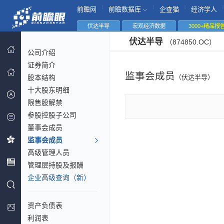
|
|
|
|
前瞻网
前瞻数据库
企查猫
经济学人
伏达半导
宏观经济数据
3000+精品报
伏达半导
（874850.OC）
公司介绍
证券简介
监事会成员
股本结构
（伏达半导）
十大股东明细
限售股解禁
参股控股子公司
董事会成员
监事会成员
高级管理人员
管理层持股及报酬
企业高级查询（新）
资产负债表
利润表