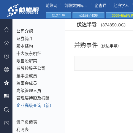
|
|
|
|
前瞻网
前瞻数据库
企查猫
经济学人
伏达半导
宏观经济数据
3000+精品报
伏达半导
（874850.OC）
公司介绍
证券简介
并购事件
股本结构
（伏达半导）
十大股东明细
限售股解禁
参股控股子公司
董事会成员
监事会成员
高级管理人员
管理层持股及报酬
企业高级查询（新）
资产负债表
利润表