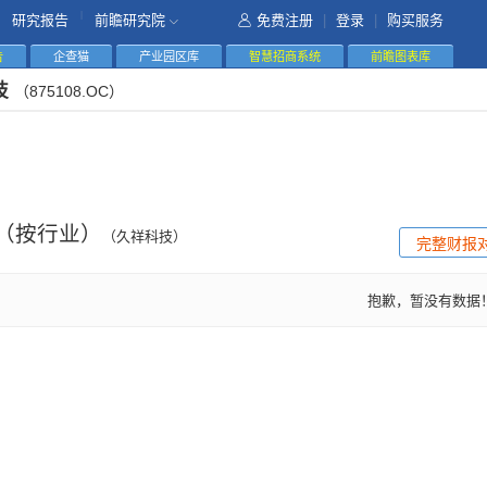
|
研究报告
前瞻研究院
免费注册
|
登录
|
购买服务
告
企查猫
产业园区库
智慧招商系统
前瞻图表库
技
（875108.OC）
（按行业）
（久祥科技）
完整财报
抱歉，暂没有数据