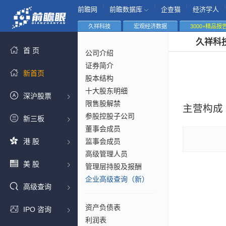
|
|
|
|
前瞻网
前瞻数据库
企查猫
经济学人
久祥科技
宏观经济数据
3000+精品报
久祥科
首 页
公司介绍
证券简介
新首页
股本结构
十大股东明细
深沪股票
限售股解禁
主营构成
参股控股子公司
新三板
董事会成员
港 股
监事会成员
高级管理人员
美 股
管理层持股及报酬
企业高级查询（新）
高级查询
资产负债表
IPO 咨询
利润表