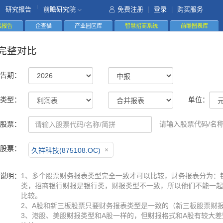
|
研究报告
前瞻研究院
免费注册
|
登录
|
购买服务
精品报告
企查猫
产业园区库
智慧招商系统
前瞻图表库
完整对比
告期：
类型：
单位：
股票：
请输入股票代码/名称
股票：
久祥科技(875108.OC)
说明：
1、多个股票财务报表类型完全一致才可以比较，财务报表分为：
类，招商银行财报是银行类，财报类型不一致，所以他们不能一起
比较。
2、A股和新三板股票只要财务报表类型是一致的（新三板股票财
3、港股、美股财报类型和A股一样的，但财报格式和A股有较大