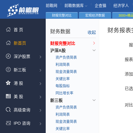
|
|
|
|
前瞻网
前瞻数据库
企查猫
经济学人
财报完整对比
宏观经济数据
3000+
财务报表
首 页
财务数据
收起
新首页
财报完整对比
报
沪深A股
深沪股票
资产负债简表
报表
利润简表
新三板
现金流量简表
添加
关键比率
港 股
每股指标
已选
同比增长率
美 股
新三板
对比
资产负债简表
高级查询
利润简表
现金流量简表
IPO 咨询
关键比率