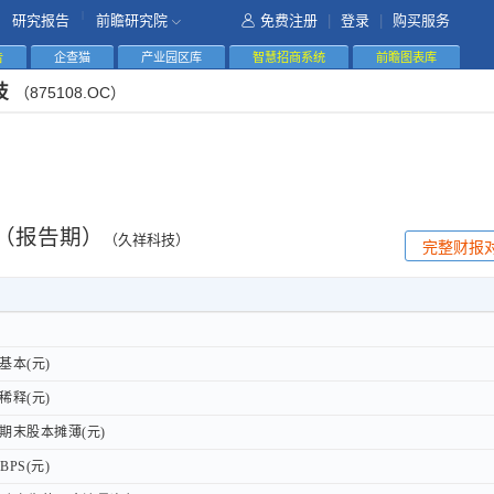
|
研究报告
前瞻研究院
免费注册
|
登录
|
购买服务
告
企查猫
产业园区库
智慧招商系统
前瞻图表库
技
（875108.OC）
（报告期）
（久祥科技）
完整财报
基本(元)
基本(元)
稀释(元)
稀释(元)
期末股本摊薄(元)
期末股本摊薄(元)
PS(元)
PS(元)