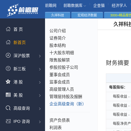
|
|
|
|
前瞻网
前瞻数据库
企查猫
经济学人
久祥科技
宏观经济数据
3000+精品报
久祥科
首 页
公司介绍
证券简介
新首页
股本结构
十大股东明细
深沪股票
限售股解禁
财务摘要
参股控股子公司
新三板
董事会成员
港 股
监事会成员
每股指标：
每股指标：
高级管理人员
美 股
管理层持股及报酬
每股收益 - 
每股收益 - 
企业高级查询（新）
每股收益 - 
每股收益 - 
高级查询
每股收益 - 
每股收益 - 
资产负债表
IPO 咨询
每股净资产B
每股净资产B
利润表