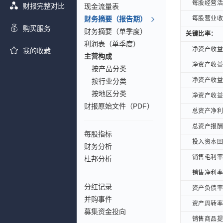
每股经营活动
每股经营活动
财报完整对比
现金流量表
财务摘要（报告期）
每股营业收入
每股营业收入
购买服务
财务摘要（单季度）
关键比率：
关键比率：
利润表（单季度）
净资产收益率 
净资产收益率 
我的收藏
主营构成
净资产收益率 
净资产收益率 
按产品分类
净资产收益率 
净资产收益率 
按行业分类
按地区分类
净资产收益率 
净资产收益率 
财报原始文件（PDF）
总资产净利率 
总资产净利率 
总资产报酬率
总资产报酬率
每股指标
投入资本回报
投入资本回报
财务分析
销售毛利率(
销售毛利率(
杜邦分析
销售净利率(
销售净利率(
分红记录
资产负债率(
资产负债率(
并购事件
资产周转率(
资产周转率(
募集资金投向
销售商品提供
销售商品提供