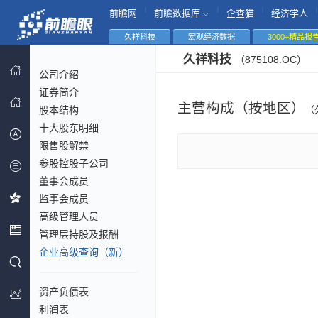
|
|
|
|
前瞻网
前瞻数据库
企查猫
经济学人
久祥科技
宏观经济数据
3000+精品报
久祥科技
（875108.OC）
公司介绍
证券简介
主营构成（按地区）
股本结构
（
十大股东明细
限售股解禁
参股控股子公司
董事会成员
监事会成员
高级管理人员
管理层持股及报酬
企业高级查询（新）
资产负债表
利润表