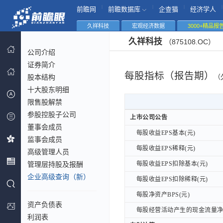
|
|
|
|
前瞻网
前瞻数据库
企查猫
经济学人
久祥科技
宏观经济数据
3000+精品报
久祥科技
（875108.OC）
公司介绍
证券简介
每股指标（报告期）
股本结构
（
十大股东明细
限售股解禁
参股控股子公司
上市公司公告
上市公司公告
董事会成员
每股收益EPS基本(元)
每股收益EPS基本(元)
监事会成员
每股收益EPS稀释(元)
每股收益EPS稀释(元)
高级管理人员
管理层持股及报酬
每股收益EPS扣除基本(元)
每股收益EPS扣除基本(元)
企业高级查询（新）
每股收益EPS扣除稀释(元)
每股收益EPS扣除稀释(元)
每股净资产BPS(元)
每股净资产BPS(元)
资产负债表
每股经营活动产生的现金流量净额
每股经营活动产生的现金流量净额
利润表