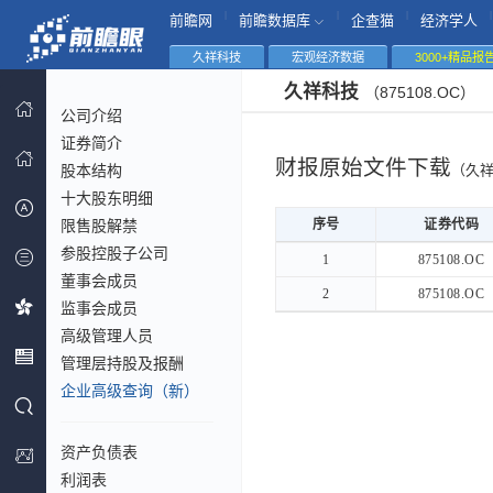
|
|
|
|
前瞻网
前瞻数据库
企查猫
经济学人
久祥科技
宏观经济数据
3000+精品报
久祥科技
（875108.OC）
公司介绍
证券简介
财报原始文件下载
股本结构
（久
十大股东明细
限售股解禁
序号
序号
证券代码
参股控股子公司
序号
证券代码
1
1
875108.OC
董事会成员
2
2
875108.OC
监事会成员
高级管理人员
管理层持股及报酬
企业高级查询（新）
资产负债表
利润表