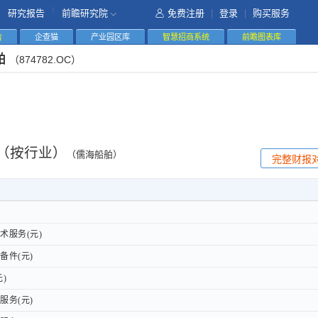
|
研究报告
前瞻研究院
免费注册
|
登录
|
购买服务
告
企查猫
产业园区库
智慧招商系统
前瞻图表库
舶
（874782.OC）
（按行业）
（儒海船舶）
完整财报
服务(元)
服务(元)
件(元)
件(元)
)
)
务(元)
务(元)