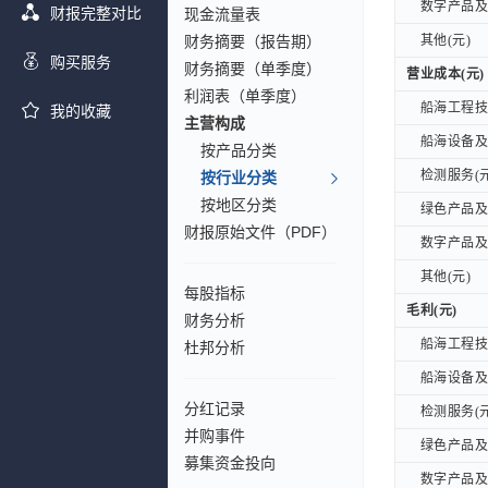
数字产品及服
数字产品及服
财报完整对比
现金流量表
财务摘要（报告期）
其他(元)
其他(元)
购买服务
财务摘要（单季度）
营业成本(元)
营业成本(元)
利润表（单季度）
船海工程技术
船海工程技术
我的收藏
主营构成
船海设备及备
船海设备及备
按产品分类
检测服务(元
检测服务(元
按行业分类
按地区分类
绿色产品及服
绿色产品及服
财报原始文件（PDF）
数字产品及服
数字产品及服
其他(元)
其他(元)
每股指标
毛利(元)
毛利(元)
财务分析
船海工程技术
船海工程技术
杜邦分析
船海设备及备
船海设备及备
分红记录
检测服务(元
检测服务(元
并购事件
绿色产品及服
绿色产品及服
募集资金投向
数字产品及服
数字产品及服