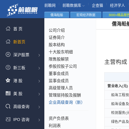
|
|
|
|
前瞻网
前瞻数据库
企查猫
经济学人
儒海船舶
宏观经济数据
3000+精品报
儒海船
首 页
公司介绍
证券简介
新首页
股本结构
十大股东明细
深沪股票
限售股解禁
主营构成
参股控股子公司
新三板
董事会成员
港 股
监事会成员
营业收入(元)
营业收入(元)
高级管理人员
美 股
管理层持股及报酬
船海工程技术
船海工程技术
企业高级查询（新）
船海设备及备
船海设备及备
高级查询
检测服务(元
检测服务(元
资产负债表
IPO 咨询
绿色产品及服
绿色产品及服
利润表