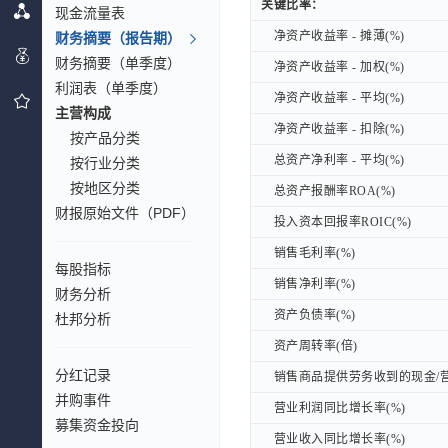
关键比率：
关键比率：
现金流量表
净资产收益率 - 摊薄(%)
财务摘要（报告期）
净资产收益率 - 摊薄(%)
财务摘要（单季度）
净资产收益率 - 加权(%)
净资产收益率 - 加权(%)
利润表（单季度）
净资产收益率 - 平均(%)
净资产收益率 - 平均(%)
主营构成
净资产收益率 - 扣除(%)
净资产收益率 - 扣除(%)
按产品分类
总资产净利率 - 平均(%)
总资产净利率 - 平均(%)
按行业分类
按地区分类
总资产报酬率ROA(%)
总资产报酬率ROA(%)
财报原始文件（PDF）
投入资本回报率ROIC(%)
投入资本回报率ROIC(%)
销售毛利率(%)
销售毛利率(%)
每股指标
销售净利率(%)
销售净利率(%)
财务分析
资产负债率(%)
资产负债率(%)
杜邦分析
资产周转率(倍)
资产周转率(倍)
分红记录
销售商品提供劳务收到的现金/营
销售商品提供劳务收到的现金/营
并购事件
营业利润同比增长率(%)
营业利润同比增长率(%)
募集资金投向
营业收入同比增长率(%)
营业收入同比增长率(%)