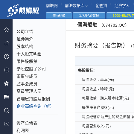
|
|
|
|
前瞻网
前瞻数据库
企查猫
经济学人
儒海船舶
宏观经济数据
3000+精品报
儒海船舶
（874782.OC）
公司介绍
证券简介
财务摘要（报告期）
股本结构
（
十大股东明细
限售股解禁
参股控股子公司
每股指标：
每股指标：
董事会成员
每股收益 - 基本(元)
每股收益 - 基本(元)
监事会成员
每股收益 - 稀释(元)
每股收益 - 稀释(元)
高级管理人员
管理层持股及报酬
每股收益 - 期末股本摊薄(元)
每股收益 - 期末股本摊薄(元)
企业高级查询（新）
每股净资产BPS(元)
每股净资产BPS(元)
每股经营活动产生的现金流量净额
每股经营活动产生的现金流量净额
资产负债表
每股营业收入(元)
每股营业收入(元)
利润表