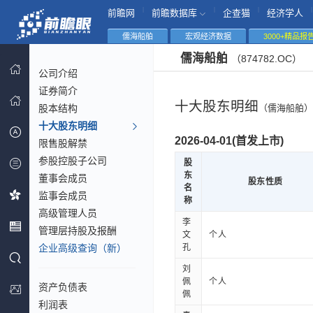
|
|
|
|
前瞻网
前瞻数据库
企查猫
经济学人
儒海船舶
宏观经济数据
3000+精品报
儒海船舶
（874782.OC）
公司介绍
证券简介
十大股东明细
股本结构
（儒海船舶）
十大股东明细
2026-04-01(首发上市)
限售股解禁
参股控股子公司
股
东
董事会成员
股东性质
名
监事会成员
称
高级管理人员
李
管理层持股及报酬
文
个人
企业高级查询（新）
孔
刘
佩
个人
资产负债表
佩
利润表