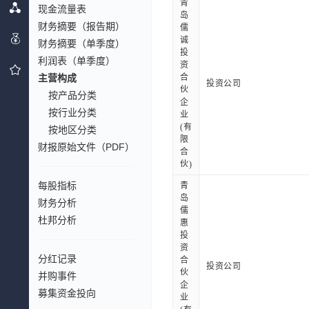
青
现金流量表
岛
财务摘要（报告期）
儒
诚
财务摘要（单季度）
投
利润表（单季度）
资
主营构成
合
投资公司
伙
按产品分类
企
按行业分类
业
(有
按地区分类
限
财报原始文件（PDF）
合
伙)
每股指标
青
岛
财务分析
儒
杜邦分析
惠
投
资
分红记录
合
投资公司
伙
并购事件
企
募集资金投向
业