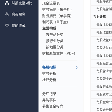
每股净资产B
每股净资产B
财报完整对比
现金流量表
财务摘要（报告期）
每股经营活动
每股经营活动
购买服务
财务摘要（单季度）
东财计算
东财计算
利润表（单季度）
每股收益EP
每股收益EP
我的收藏
主营构成
每股收益EP
每股收益EP
按产品分类
每股收益EP
每股收益EP
按行业分类
按地区分类
每股收益EP
每股收益EP
财报原始文件（PDF）
每股收益EPS
每股收益EPS
每股经营活动
每股经营活动
每股指标
每股营业总收
每股营业总收
财务分析
每股营业收入
每股营业收入
杜邦分析
每股营业收入
每股营业收入
分红记录
每股资本公积
每股资本公积
并购事件
每股盈余公积
每股盈余公积
募集资金投向
每股未分配利
每股未分配利