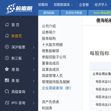
|
|
|
|
前瞻网
前瞻数据库
企查猫
经济学人
儒海船舶
宏观经济数据
3000+精品报
儒海船
首 页
公司介绍
证券简介
新首页
股本结构
十大股东明细
深沪股票
限售股解禁
每股指标
参股控股子公司
新三板
董事会成员
港 股
监事会成员
上市公司公告
上市公司公告
高级管理人员
美 股
管理层持股及报酬
每股收益EP
每股收益EP
企业高级查询（新）
每股收益EP
每股收益EP
高级查询
每股收益EP
每股收益EP
资产负债表
IPO 咨询
每股收益EP
每股收益EP
利润表