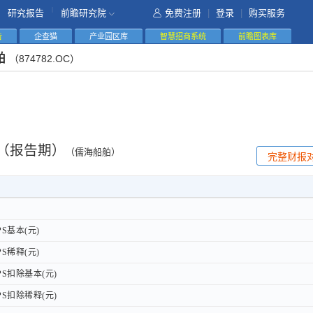
|
研究报告
前瞻研究院
免费注册
|
登录
|
购买服务
告
企查猫
产业园区库
智慧招商系统
前瞻图表库
舶
（874782.OC）
（报告期）
（儒海船舶）
完整财报
S基本(元)
S基本(元)
S稀释(元)
S稀释(元)
S扣除基本(元)
S扣除基本(元)
S扣除稀释(元)
S扣除稀释(元)