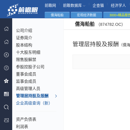
|
|
|
|
前瞻网
前瞻数据库
企查猫
经济学人
儒海船舶
宏观经济数据
3000+精品报
儒海船舶
（874782.OC）
公司介绍
证券简介
管理层持股及报酬
股本结构
（儒
十大股东明细
限售股解禁
参股控股子公司
董事会成员
监事会成员
高级管理人员
管理层持股及报酬
企业高级查询（新）
资产负债表
利润表