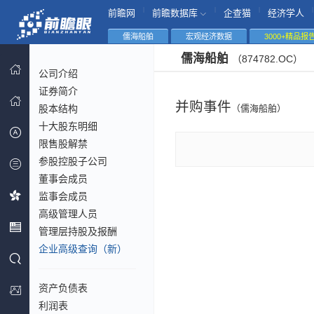
|
|
|
|
前瞻网
前瞻数据库
企查猫
经济学人
儒海船舶
宏观经济数据
3000+精品报
儒海船舶
（874782.OC）
公司介绍
证券简介
并购事件
股本结构
（儒海船舶）
十大股东明细
限售股解禁
参股控股子公司
董事会成员
监事会成员
高级管理人员
管理层持股及报酬
企业高级查询（新）
资产负债表
利润表