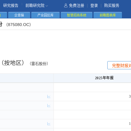
|
研究报告
前瞻研究院
免费注册
|
登录
|
购买服务
告
企查猫
产业园区库
智慧招商系统
前瞻图表库
份
（875080.OC）
（按地区）
（雷石股份）
完整财报
2025年年报
2025年年报
3
1