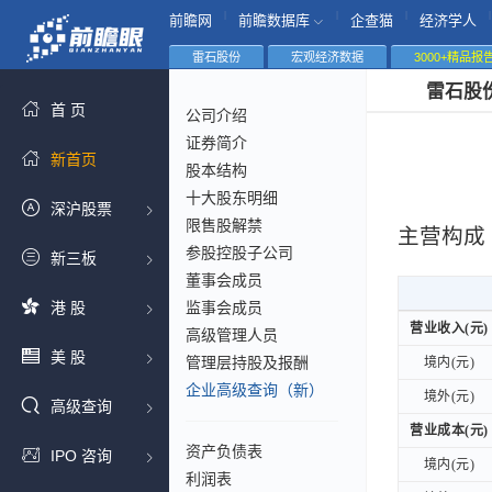
|
|
|
|
前瞻网
前瞻数据库
企查猫
经济学人
雷石股份
宏观经济数据
3000+精品报
雷石股
首 页
公司介绍
证券简介
新首页
股本结构
十大股东明细
深沪股票
限售股解禁
主营构成
参股控股子公司
新三板
董事会成员
港 股
监事会成员
营业收入(元)
营业收入(元)
高级管理人员
美 股
管理层持股及报酬
境内(元)
境内(元)
企业高级查询（新）
境外(元)
境外(元)
高级查询
营业成本(元)
营业成本(元)
资产负债表
IPO 咨询
境内(元)
境内(元)
利润表