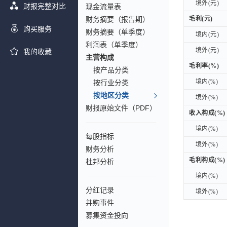
境外(元)
境外(元)
财报完整对比
现金流量表
财务摘要（报告期）
毛利(元)
毛利(元)
购买服务
财务摘要（单季度）
境内(元)
境内(元)
利润表（单季度）
境外(元)
境外(元)
我的收藏
主营构成
毛利率(%)
毛利率(%)
按产品分类
境内(%)
境内(%)
按行业分类
按地区分类
境外(%)
境外(%)
财报原始文件（PDF）
收入构成(%)
收入构成(%)
境内(%)
境内(%)
每股指标
境外(%)
境外(%)
财务分析
毛利构成(%)
毛利构成(%)
杜邦分析
境内(%)
境内(%)
分红记录
境外(%)
境外(%)
并购事件
募集资金投向