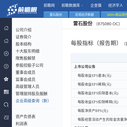
|
|
|
|
前瞻网
前瞻数据库
企查猫
经济学人
雷石股份
宏观经济数据
3000+精品报
雷石股份
（875080.OC）
公司介绍
证券简介
每股指标（报告期）
股本结构
（
十大股东明细
限售股解禁
参股控股子公司
上市公司公告
上市公司公告
董事会成员
每股收益EPS基本(元)
每股收益EPS基本(元)
监事会成员
每股收益EPS稀释(元)
每股收益EPS稀释(元)
高级管理人员
管理层持股及报酬
每股收益EPS扣除基本(元)
每股收益EPS扣除基本(元)
企业高级查询（新）
每股收益EPS扣除稀释(元)
每股收益EPS扣除稀释(元)
每股净资产BPS(元)
每股净资产BPS(元)
资产负债表
每股经营活动产生的现金流量净额
每股经营活动产生的现金流量净额
利润表