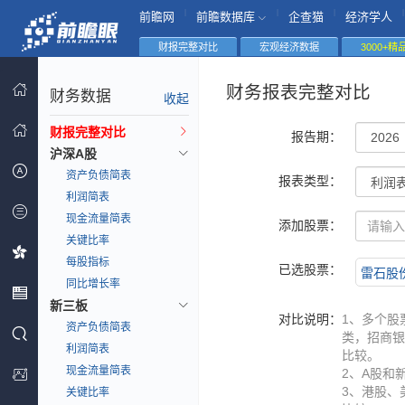
|
|
|
|
前瞻网
前瞻数据库
企查猫
经济学人
财报完整对比
宏观经济数据
3000+
财务报表完整对比
财务数据
收起
财报完整对比
报告期：
沪深A股
资产负债简表
报表类型：
利润简表
现金流量简表
添加股票：
关键比率
每股指标
已选股票：
雷石股份(
同比增长率
新三板
对比说明：
1、多个股
资产负债简表
类，招商银
利润简表
比较。
现金流量简表
2、A股和
3、港股、
关键比率