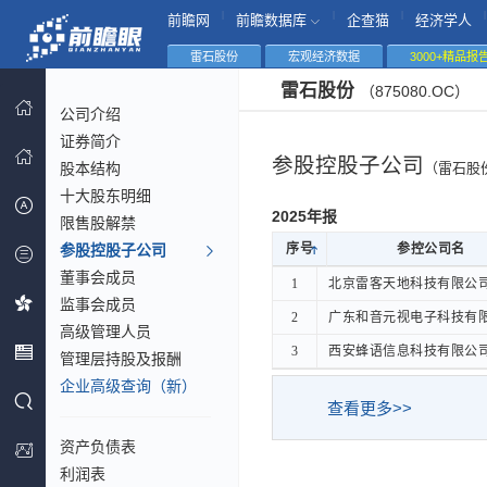
|
|
|
|
前瞻网
前瞻数据库
企查猫
经济学人
雷石股份
宏观经济数据
3000+精品报
雷石股份
（875080.OC）
公司介绍
证券简介
参股控股子公司
股本结构
（雷石股
十大股东明细
2025年报
限售股解禁
参股控股子公司
序号
序号
参控公司名
参控公司名
董事会成员
序号
参控公司名
1
1
北京雷客天地科技有限公
北京雷客天地科技有限公
监事会成员
2
2
广东和音元视电子科技有
广东和音元视电子科技有
高级管理人员
3
3
西安蜂语信息科技有限公
西安蜂语信息科技有限公
管理层持股及报酬
企业高级查询（新）
查看更多>>
资产负债表
利润表