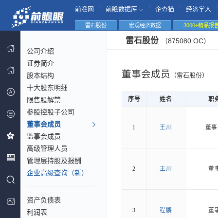
|
|
|
|
前瞻网
前瞻数据库
企查猫
经济学人
雷石股份
宏观经济数据
3000+精品报
雷石股份
（875080.OC）
公司介绍
证券简介
董事会成员
股本结构
（雷石股份）
十大股东明细
限售股解禁
序号
姓名
职
参股控股子公司
董事会成员
1
王川
董事
监事会成员
高级管理人员
管理层持股及报酬
2
王川
董
企业高级查询（新）
资产负债表
3
程鹏
董
利润表