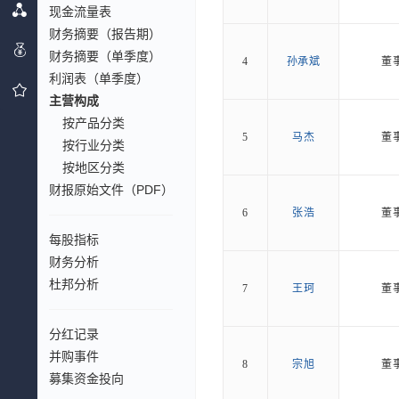
现金流量表
财务摘要（报告期）
财务摘要（单季度）
4
孙承斌
董
利润表（单季度）
主营构成
按产品分类
5
马杰
董
按行业分类
按地区分类
财报原始文件（PDF）
6
张浩
董
每股指标
财务分析
杜邦分析
7
王珂
董
分红记录
并购事件
8
宗旭
董
募集资金投向