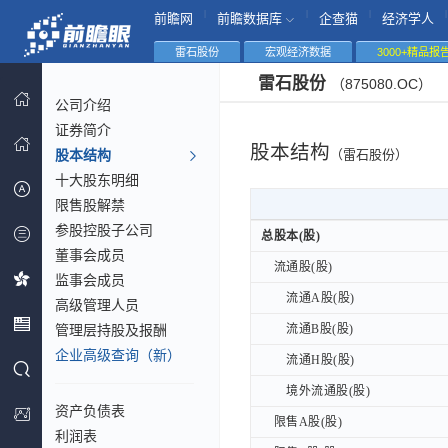
|
|
|
|
前瞻网
前瞻数据库
企查猫
经济学人
雷石股份
宏观经济数据
3000+精品报
雷石股份
（875080.OC）
公司介绍
证券简介
股本结构
股本结构
（雷石股份）
十大股东明细
限售股解禁
参股控股子公司
总股本(股)
总股本(股)
董事会成员
流通股(股)
流通股(股)
监事会成员
流通A股(股)
流通A股(股)
高级管理人员
管理层持股及报酬
流通B股(股)
流通B股(股)
企业高级查询（新）
流通H股(股)
流通H股(股)
境外流通股(股)
境外流通股(股)
资产负债表
限售A股(股)
限售A股(股)
利润表