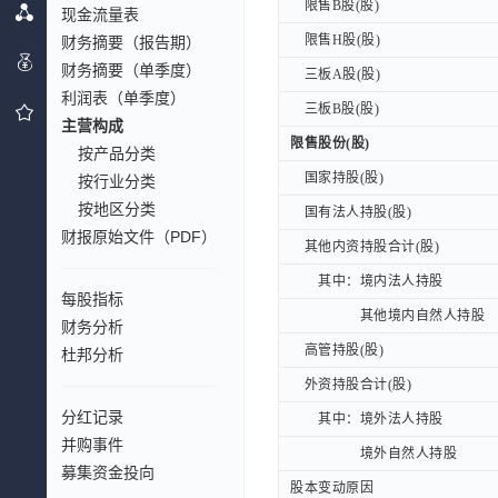
限售B股(股)
限售B股(股)
现金流量表
限售H股(股)
限售H股(股)
财务摘要（报告期）
财务摘要（单季度）
三板A股(股)
三板A股(股)
利润表（单季度）
三板B股(股)
三板B股(股)
主营构成
限售股份(股)
限售股份(股)
按产品分类
国家持股(股)
国家持股(股)
按行业分类
按地区分类
国有法人持股(股)
国有法人持股(股)
财报原始文件（PDF）
其他内资持股合计(股)
其他内资持股合计(股)
其中：境内法人持股
其中：境内法人持股
每股指标
其他境内自然人持股
其他境内自然人持股
财务分析
高管持股(股)
高管持股(股)
杜邦分析
外资持股合计(股)
外资持股合计(股)
分红记录
其中：境外法人持股
其中：境外法人持股
并购事件
境外自然人持股
境外自然人持股
募集资金投向
股本变动原因
股本变动原因