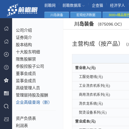
|
|
|
|
前瞻网
前瞻数据库
企查猫
经济学人
川岛装备
宏观经济数据
3000+精品报
川岛装备
（875096.OC）
公司介绍
证券简介
主营构成（按产品）
股本结构
（
十大股东明细
限售股解禁
参股控股子公司
营业收入(元)
营业收入(元)
董事会成员
工服处理线(元)
工服处理线(元)
监事会成员
工业洗衣机系列(元)
工业洗衣机系列(元)
高级管理人员
管理层持股及报酬
商用洗衣机系列(元)
商用洗衣机系列(元)
企业高级查询（新）
洗衣龙系统(元)
洗衣龙系统(元)
熨烫设备系列(元)
熨烫设备系列(元)
资产负债表
营业成本(元)
营业成本(元)
利润表