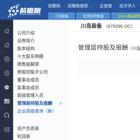
|
|
|
|
前瞻网
前瞻数据库
企查猫
经济学人
川岛装备
宏观经济数据
3000+精品报
川岛装备
（875096.OC）
公司介绍
证券简介
管理层持股及报酬
股本结构
（川
十大股东明细
限售股解禁
参股控股子公司
董事会成员
监事会成员
高级管理人员
管理层持股及报酬
企业高级查询（新）
资产负债表
利润表