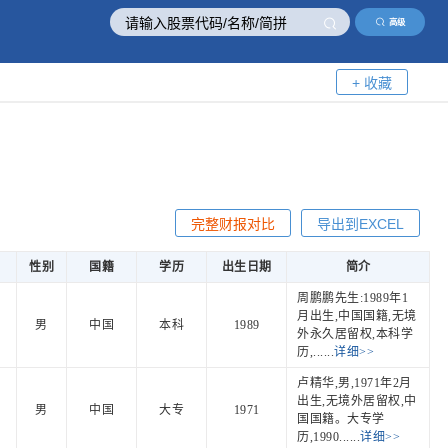
高级
+ 收藏
完整财报对比
导出到EXCEL
性别
国籍
学历
出生日期
简介
周鹏鹏先生:1989年1
月出生,中国国籍,无境
男
中国
本科
1989
外永久居留权,本科学
历,......
详细>>
卢精华,男,1971年2月
出生,无境外居留权,中
男
中国
大专
1971
国国籍。大专学
历,1990......
详细>>