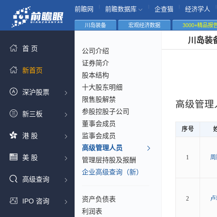
|
|
|
|
前瞻网
前瞻数据库
企查猫
经济学人
川岛装备
宏观经济数据
3000+精品报
川岛装
首 页
公司介绍
证券简介
新首页
股本结构
十大股东明细
深沪股票
限售股解禁
高级管理
参股控股子公司
新三板
董事会成员
序号
港 股
监事会成员
高级管理人员
美 股
1
周
管理层持股及报酬
企业高级查询（新）
高级查询
资产负债表
2
卢
IPO 咨询
利润表