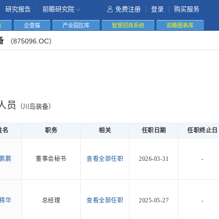
|
研究报告
前瞻研究院
免费注册
|
登录
|
购买服务
告
企查猫
产业园区库
智慧招商系统
前瞻图表库
备
（875096.OC）
人员
（川岛装备）
姓名
职务
相关
任职日期
任职终止日
鹏鹏
董事会秘书
查看全部任职
2026-03-31
-
精华
总经理
查看全部任职
2025-05-27
-