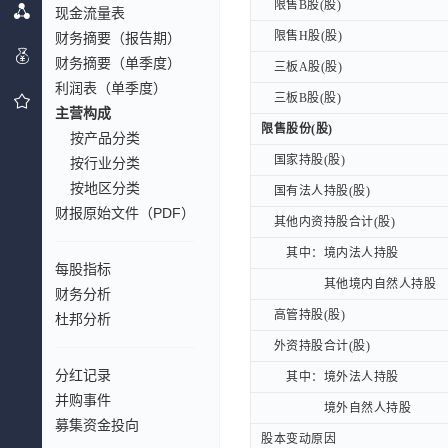
限售B股(股)
限售B股(股)
现金流量表
限售H股(股)
限售H股(股)
财务摘要（报告期）
财务摘要（单季度）
三板A股(股)
三板A股(股)
利润表（单季度）
三板B股(股)
三板B股(股)
主营构成
限售股份(股)
限售股份(股)
按产品分类
国家持股(股)
国家持股(股)
按行业分类
按地区分类
国有法人持股(股)
国有法人持股(股)
财报原始文件（PDF）
其他内资持股合计(股)
其他内资持股合计(股)
其中：境内法人持股
其中：境内法人持股
每股指标
其他境内自然人持股
其他境内自然人持股
财务分析
高管持股(股)
高管持股(股)
杜邦分析
外资持股合计(股)
外资持股合计(股)
分红记录
其中：境外法人持股
其中：境外法人持股
并购事件
境外自然人持股
境外自然人持股
募集资金投向
股本变动原因
股本变动原因