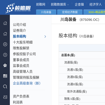
|
|
|
|
前瞻网
前瞻数据库
企查猫
经济学人
川岛装备
宏观经济数据
3000+精品报
川岛装备
（875096.OC）
公司介绍
证券简介
股本结构
股本结构
（川岛装备）
十大股东明细
限售股解禁
参股控股子公司
总股本(股)
总股本(股)
董事会成员
流通股(股)
流通股(股)
监事会成员
流通A股(股)
流通A股(股)
高级管理人员
管理层持股及报酬
流通B股(股)
流通B股(股)
企业高级查询（新）
流通H股(股)
流通H股(股)
境外流通股(股)
境外流通股(股)
资产负债表
限售A股(股)
限售A股(股)
利润表