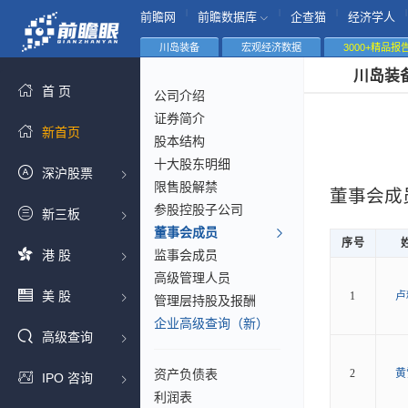
|
|
|
|
前瞻网
前瞻数据库
企查猫
经济学人
川岛装备
宏观经济数据
3000+精品报
川岛装
首 页
公司介绍
证券简介
新首页
股本结构
十大股东明细
深沪股票
限售股解禁
董事会成
参股控股子公司
新三板
董事会成员
序号
港 股
监事会成员
高级管理人员
美 股
1
卢
管理层持股及报酬
企业高级查询（新）
高级查询
资产负债表
2
黄
IPO 咨询
利润表