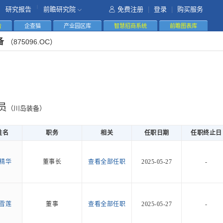
|
研究报告
前瞻研究院
免费注册
|
登录
|
购买服务
告
企查猫
产业园区库
智慧招商系统
前瞻图表库
备
（875096.OC）
员
（川岛装备）
姓名
职务
相关
任职日期
任职终止日
精华
董事长
查看全部任职
2025-05-27
-
雪莲
董事
查看全部任职
2025-05-27
-