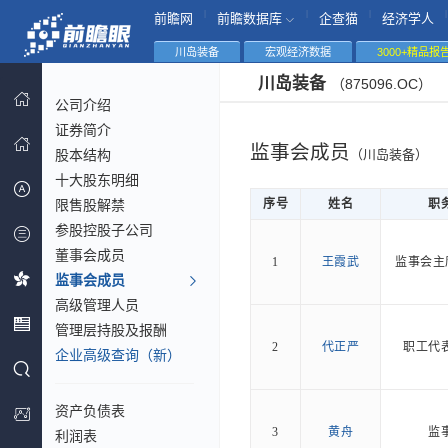
|
|
|
|
前瞻网
前瞻数据库
企查猫
经济学人
川岛装备
宏观经济数据
3000+精品报
川岛装备
（875096.OC）
公司介绍
证券简介
监事会成员
股本结构
（川岛装备）
十大股东明细
限售股解禁
序号
姓名
职
参股控股子公司
董事会成员
1
王霞武
监事会主
监事会成员
高级管理人员
管理层持股及报酬
2
代正严
职工代
企业高级查询（新）
资产负债表
3
黄舟
监
利润表