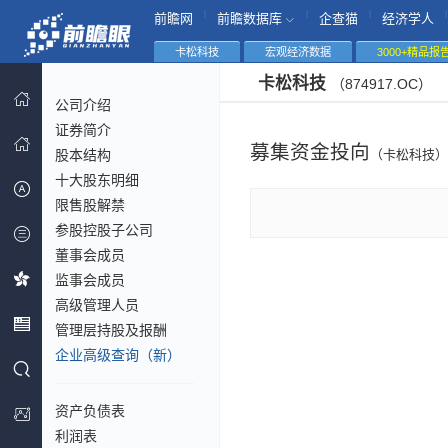
|
|
|
|
前瞻网
前瞻数据库
企查猫
经济学人
卡松科技
宏观经济数据
3000+精品报
卡松科技
（874917.OC）
公司介绍
证券简介
募集资金投向
股本结构
（卡松科技）
十大股东明细
限售股解禁
参股控股子公司
董事会成员
监事会成员
高级管理人员
管理层持股及报酬
企业高级查询（新）
资产负债表
利润表