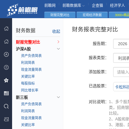
|
|
|
|
前瞻网
前瞻数据库
企查猫
经济学人
财报完整对比
宏观经济数据
3000+
财务报表完整对比
财务数据
收起
财报完整对比
报告期：
沪深A股
资产负债简表
报表类型：
利润简表
现金流量简表
添加股票：
关键比率
每股指标
已选股票：
卡松科技(
同比增长率
新三板
对比说明：
1、多个股
资产负债简表
类，招商银
利润简表
比较。
现金流量简表
2、A股和
3、港股、
关键比率