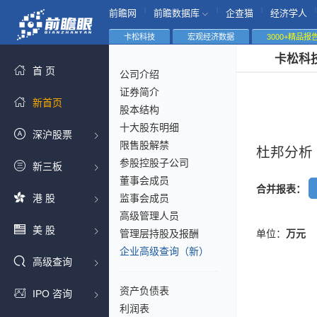
|
|
|
|
前瞻网
前瞻数据库
企查猫
经济学人
卡松科技
宏观经济数据
3000+精品报
卡松科
首 页
公司介绍
证券简介
新首页
股本结构
十大股东明细
深沪股票
限售股解禁
杜邦分析
参股控股子公司
新三板
董事会成员
合并报表：
港 股
监事会成员
高级管理人员
美 股
管理层持股及报酬
单位：
万元
企业高级查询（新）
高级查询
资产负债表
IPO 咨询
利润表