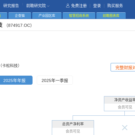
|
研究报告
前瞻研究院
免费注册
|
登录
|
购买服务
告
企查猫
产业园区库
智慧招商系统
前瞻图表库
技
（874917.OC）
（卡松科技）
完整财报
2025年年报
2025年一季报
净资产收益
会员可见
总资产净利率
会员可见