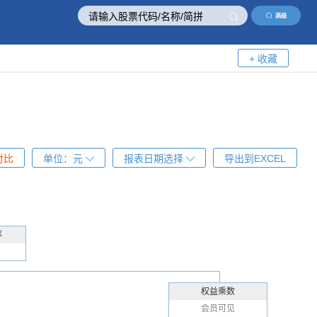
高级
+ 收藏
对比
单位：
元
报表日期选择
导出到EXCEL
率
权益乘数
会员可见