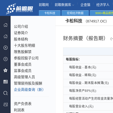
|
|
|
|
前瞻网
前瞻数据库
企查猫
经济学人
卡松科技
宏观经济数据
3000+精品报
卡松科技
（874917.OC）
公司介绍
证券简介
财务摘要（报告期）
股本结构
（
十大股东明细
限售股解禁
参股控股子公司
每股指标：
每股指标：
董事会成员
每股收益 - 基本(元)
每股收益 - 基本(元)
监事会成员
每股收益 - 稀释(元)
每股收益 - 稀释(元)
高级管理人员
管理层持股及报酬
每股收益 - 期末股本摊薄(元)
每股收益 - 期末股本摊薄(元)
企业高级查询（新）
每股净资产BPS(元)
每股净资产BPS(元)
每股经营活动产生的现金流量净额
每股经营活动产生的现金流量净额
资产负债表
每股营业收入(元)
每股营业收入(元)
利润表