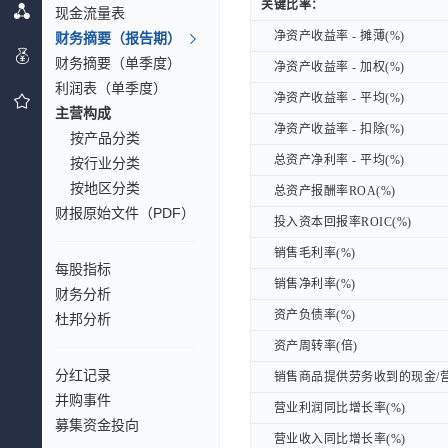
关键比率：
关键比率：
现金流量表
净资产收益率 - 摊薄(%)
财务摘要（报告期）
净资产收益率 - 摊薄(%)
财务摘要（单季度）
净资产收益率 - 加权(%)
净资产收益率 - 加权(%)
利润表（单季度）
净资产收益率 - 平均(%)
净资产收益率 - 平均(%)
主营构成
净资产收益率 - 扣除(%)
净资产收益率 - 扣除(%)
按产品分类
总资产净利率 - 平均(%)
总资产净利率 - 平均(%)
按行业分类
按地区分类
总资产报酬率ROA(%)
总资产报酬率ROA(%)
财报原始文件（PDF）
投入资本回报率ROIC(%)
投入资本回报率ROIC(%)
销售毛利率(%)
销售毛利率(%)
每股指标
销售净利率(%)
销售净利率(%)
财务分析
资产负债率(%)
资产负债率(%)
杜邦分析
资产周转率(倍)
资产周转率(倍)
分红记录
销售商品提供劳务收到的现金/营
销售商品提供劳务收到的现金/营
并购事件
营业利润同比增长率(%)
营业利润同比增长率(%)
募集资金投向
营业收入同比增长率(%)
营业收入同比增长率(%)