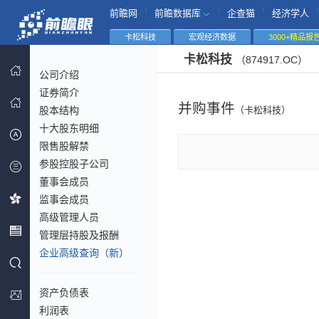
|
|
|
|
前瞻网
前瞻数据库
企查猫
经济学人
卡松科技
宏观经济数据
3000+精品报
卡松科技
（874917.OC）
公司介绍
证券简介
并购事件
股本结构
（卡松科技）
十大股东明细
限售股解禁
参股控股子公司
董事会成员
监事会成员
高级管理人员
管理层持股及报酬
企业高级查询（新）
资产负债表
利润表