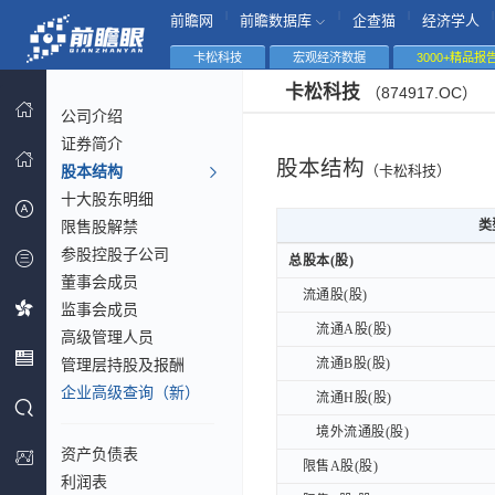
|
|
|
|
前瞻网
前瞻数据库
企查猫
经济学人
卡松科技
宏观经济数据
3000+精品报
卡松科技
（874917.OC）
公司介绍
证券简介
股本结构
股本结构
（卡松科技）
十大股东明细
限售股解禁
类
类
参股控股子公司
类
总股本(股)
总股本(股)
董事会成员
流通股(股)
流通股(股)
监事会成员
流通A股(股)
流通A股(股)
高级管理人员
管理层持股及报酬
流通B股(股)
流通B股(股)
企业高级查询（新）
流通H股(股)
流通H股(股)
境外流通股(股)
境外流通股(股)
资产负债表
限售A股(股)
限售A股(股)
利润表