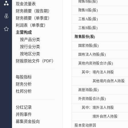
限售B股(股)
限售B股(股)
现金流量表
限售H股(股)
限售H股(股)
财务摘要（报告期）
财务摘要（单季度）
三板A股(股)
三板A股(股)
利润表（单季度）
三板B股(股)
三板B股(股)
主营构成
限售股份(股)
限售股份(股)
按产品分类
国家持股(股)
国家持股(股)
按行业分类
按地区分类
国有法人持股(股)
国有法人持股(股)
财报原始文件（PDF）
其他内资持股合计(股)
其他内资持股合计(股)
其中：境内法人持股
其中：境内法人持股
每股指标
其他境内自然人持股
其他境内自然人持股
财务分析
高管持股(股)
高管持股(股)
杜邦分析
外资持股合计(股)
外资持股合计(股)
分红记录
其中：境外法人持股
其中：境外法人持股
并购事件
境外自然人持股
境外自然人持股
募集资金投向
股本变动原因
股本变动原因