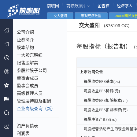
|
|
|
|
前瞻网
前瞻数据库
企查猫
经济学人
交大盛阳
宏观经济数据
3000+精品报
交大盛阳
（875106.OC）
公司介绍
证券简介
每股指标（报告期）
股本结构
（
十大股东明细
限售股解禁
参股控股子公司
上市公司公告
上市公司公告
董事会成员
每股收益EPS基本(元)
每股收益EPS基本(元)
监事会成员
每股收益EPS稀释(元)
每股收益EPS稀释(元)
高级管理人员
管理层持股及报酬
每股收益EPS扣除基本(元)
每股收益EPS扣除基本(元)
企业高级查询（新）
每股收益EPS扣除稀释(元)
每股收益EPS扣除稀释(元)
每股净资产BPS(元)
每股净资产BPS(元)
资产负债表
每股经营活动产生的现金流量净额
每股经营活动产生的现金流量净额
利润表