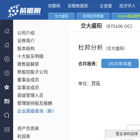
|
|
|
|
前瞻网
前瞻数据库
企查猫
经济学人
交大盛阳
宏观经济数据
3000+精品报
交大盛阳
（875106.OC）
公司介绍
证券简介
杜邦分析
股本结构
（交大盛阳）
十大股东明细
合并报表：
2025年年报
限售股解禁
参股控股子公司
董事会成员
单位：
万元
监事会成员
高级管理人员
管理层持股及报酬
企业高级查询（新）
资产负债表
营业净利润率
利润表