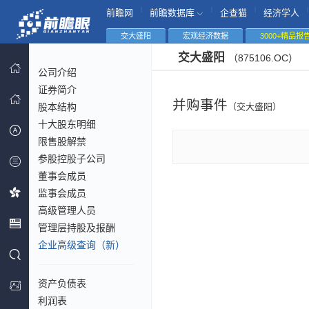
|
|
|
|
前瞻网
前瞻数据库
企查猫
经济学人
交大盛阳
宏观经济数据
3000+精品报
交大盛阳
（875106.OC）
公司介绍
证券简介
并购事件
股本结构
（交大盛阳）
十大股东明细
限售股解禁
参股控股子公司
董事会成员
监事会成员
高级管理人员
管理层持股及报酬
企业高级查询（新）
资产负债表
利润表