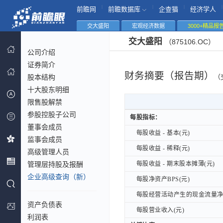
|
|
|
|
前瞻网
前瞻数据库
企查猫
经济学人
交大盛阳
宏观经济数据
3000+精品报
交大盛阳
（875106.OC）
公司介绍
证券简介
财务摘要（报告期）
股本结构
（
十大股东明细
限售股解禁
参股控股子公司
每股指标：
每股指标：
董事会成员
每股收益 - 基本(元)
每股收益 - 基本(元)
监事会成员
每股收益 - 稀释(元)
每股收益 - 稀释(元)
高级管理人员
管理层持股及报酬
每股收益 - 期末股本摊薄(元)
每股收益 - 期末股本摊薄(元)
企业高级查询（新）
每股净资产BPS(元)
每股净资产BPS(元)
每股经营活动产生的现金流量净额
每股经营活动产生的现金流量净额
资产负债表
每股营业收入(元)
每股营业收入(元)
利润表