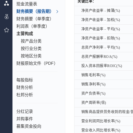
关键比率：
关键比率：
现金流量表
净资产收益率 - 摊薄(%)
财务摘要（报告期）
净资产收益率 - 摊薄(%)
财务摘要（单季度）
净资产收益率 - 加权(%)
净资产收益率 - 加权(%)
利润表（单季度）
净资产收益率 - 平均(%)
净资产收益率 - 平均(%)
主营构成
净资产收益率 - 扣除(%)
净资产收益率 - 扣除(%)
按产品分类
总资产净利率 - 平均(%)
总资产净利率 - 平均(%)
按行业分类
按地区分类
总资产报酬率ROA(%)
总资产报酬率ROA(%)
财报原始文件（PDF）
投入资本回报率ROIC(%)
投入资本回报率ROIC(%)
销售毛利率(%)
销售毛利率(%)
每股指标
销售净利率(%)
销售净利率(%)
财务分析
资产负债率(%)
资产负债率(%)
杜邦分析
资产周转率(倍)
资产周转率(倍)
分红记录
销售商品提供劳务收到的现金/营
销售商品提供劳务收到的现金/营
并购事件
营业利润同比增长率(%)
营业利润同比增长率(%)
募集资金投向
营业收入同比增长率(%)
营业收入同比增长率(%)