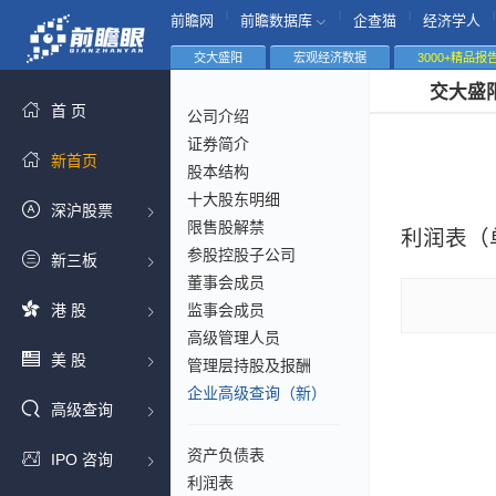
|
|
|
|
前瞻网
前瞻数据库
企查猫
经济学人
交大盛阳
宏观经济数据
3000+精品报
交大盛
首 页
公司介绍
证券简介
新首页
股本结构
十大股东明细
深沪股票
限售股解禁
利润表（
参股控股子公司
新三板
董事会成员
港 股
监事会成员
高级管理人员
美 股
管理层持股及报酬
企业高级查询（新）
高级查询
资产负债表
IPO 咨询
利润表