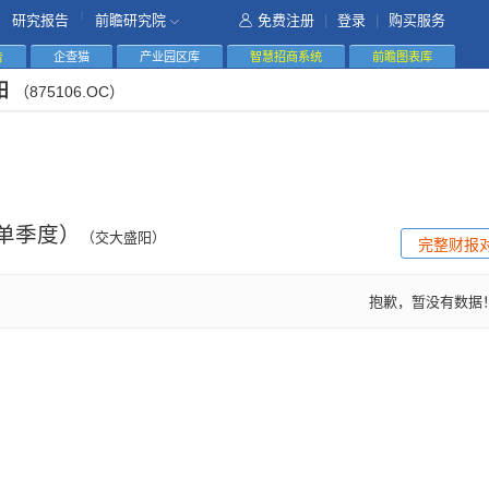
|
研究报告
前瞻研究院
免费注册
|
登录
|
购买服务
告
企查猫
产业园区库
智慧招商系统
前瞻图表库
阳
（875106.OC）
单季度）
（交大盛阳）
完整财报
抱歉，暂没有数据