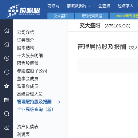
|
|
|
|
前瞻网
前瞻数据库
企查猫
经济学人
交大盛阳
宏观经济数据
3000+精品报
交大盛阳
（875106.OC）
公司介绍
证券简介
管理层持股及报酬
股本结构
（交
十大股东明细
限售股解禁
参股控股子公司
董事会成员
监事会成员
高级管理人员
管理层持股及报酬
企业高级查询（新）
资产负债表
利润表