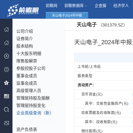
|
|
|
|
前瞻网
前瞻数据库
企查猫
经济学人
天山电子2024年中报
天山电子
（301379.SZ）
公司介绍
证券简介
天山电子_2024年中
股本结构
十大股东明细
限售股解禁
上市前/上市后
参股控股子公司
董事会成员
报表类型
监事会成员
流动资产：
高级管理人员
货币资金(元)
管理层持股及报酬
其中：交易性金融资产(元)
管理层持股变化
企业高级查询（新）
应收票据及应收账款(元)
其中：应收账款(元)
资产负债表
预付款项(元)