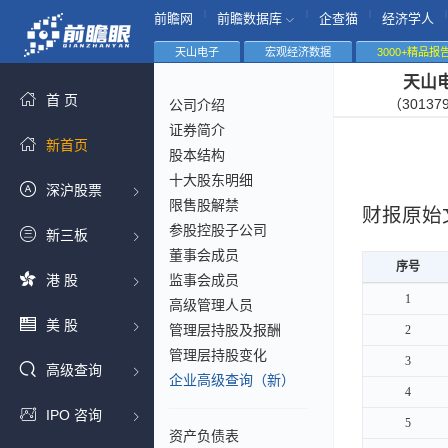
|
|
|
|
前瞻网
前瞻数据库
企查猫
经济学人
天山电子
宏观经济数据
3000+精品报
天山
首 页
（30137
公司介绍
证券简介
新首页
股本结构
十大股东明细
深沪股票
限售股解禁
财报原始
参股控股子公司
新三板
董事会成员
序号
序号
港 股
监事会成员
序号
1
1
高级管理人员
美 股
管理层持股及报酬
2
2
管理层持股变化
3
3
高级查询
企业高级查询（新）
4
4
IPO 咨询
5
5
资产负债表