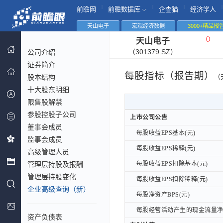
|
|
|
|
前瞻网
前瞻数据库
企查猫
经济学人
天山电子
宏观经济数据
3000+精品报
（
）
天山电子
（301379.SZ）
公司介绍
证券简介
每股指标（报告期）
股本结构
（
十大股东明细
限售股解禁
参股控股子公司
上市公司公告
上市公司公告
董事会成员
每股收益EPS基本(元)
每股收益EPS基本(元)
监事会成员
每股收益EPS稀释(元)
每股收益EPS稀释(元)
高级管理人员
管理层持股及报酬
每股收益EPS扣除基本(元)
每股收益EPS扣除基本(元)
管理层持股变化
每股收益EPS扣除稀释(元)
每股收益EPS扣除稀释(元)
企业高级查询（新）
每股净资产BPS(元)
每股净资产BPS(元)
每股经营活动产生的现金流量净额
每股经营活动产生的现金流量净额
资产负债表