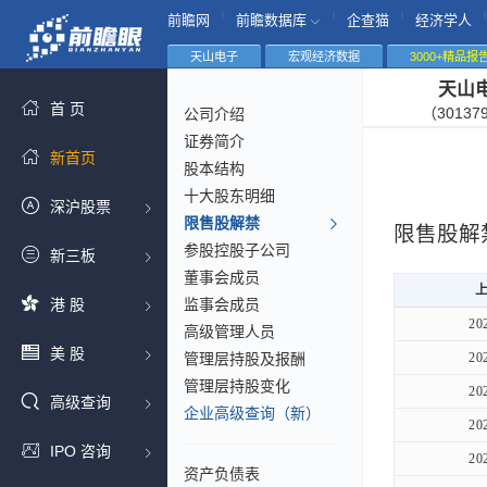
|
|
|
|
前瞻网
前瞻数据库
企查猫
经济学人
天山电子
宏观经济数据
3000+精品报
天山
首 页
（30137
公司介绍
证券简介
新首页
股本结构
十大股东明细
深沪股票
限售股解禁
限售股解
参股控股子公司
新三板
董事会成员
港 股
监事会成员
20
高级管理人员
美 股
管理层持股及报酬
20
管理层持股变化
20
高级查询
企业高级查询（新）
20
IPO 咨询
20
资产负债表