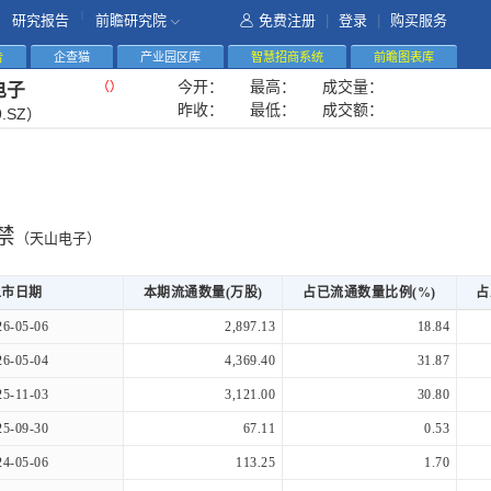
|
研究报告
前瞻研究院
免费注册
|
登录
|
购买服务
告
企查猫
产业园区库
智慧招商系统
前瞻图表库
今开：
最高：
成交量：
（
）
电子
昨收：
最低：
成交额：
9.SZ）
禁
（天山电子）
上市日期
本期流通数量(万股)
占已流通数量比例(%)
占
26-05-06
2,897.13
18.84
26-05-04
4,369.40
31.87
25-11-03
3,121.00
30.80
25-09-30
67.11
0.53
24-05-06
113.25
1.70