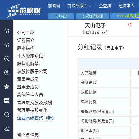
|
|
|
|
前瞻网
前瞻数据库
企查猫
经济学人
天山电子
宏观经济数据
3000+精品报
（
）
天山电子
（301379.SZ）
公司介绍
证券简介
分红记录
股本结构
（天山电子）
十大股东明细
限售股解禁
参股控股子公司
方案进度
方案进度
董事会成员
分红送转
分红送转
监事会成员
送股比例
送股比例
高级管理人员
管理层持股及报酬
转增比例
转增比例
管理层持股变化
每股派息(税前)(元)
每股派息(税前)(元)
企业高级查询（新）
每股派息(税后)(元)
每股派息(税后)(元)
股息率(%)
股息率(%)
资产负债表