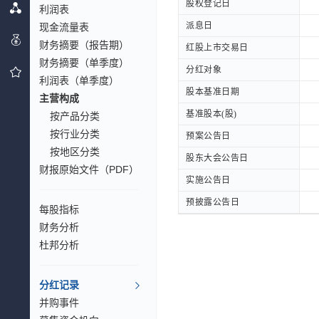
股权登记日
股权登记日
利润表
派息日
派息日
现金流量表
财务摘要（报告期）
红股上市交易日
红股上市交易日
财务摘要（单季度）
分红对象
分红对象
利润表（单季度）
股本基准日期
股本基准日期
主营构成
基准股本(股)
基准股本(股)
按产品分类
按行业分类
预案公告日
预案公告日
按地区分类
股东大会公告日
股东大会公告日
财报原始文件（PDF）
实施公告日
实施公告日
预披露公告日
预披露公告日
每股指标
财务分析
杜邦分析
分红记录
并购事件