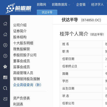
|
|
|
|
前瞻网
前瞻数据库
企查猫
经济学人
伏达半导
伏达半导
（874850.OC）
公司介绍
证券简介
桂萍个人简介
（伏达半导）
股本结构
十大股东明细
姓 名
限售股解禁
职 务
参股控股子公司
任职日期
2
董事会成员
任职终止日
-
监事会成员
高级管理人员
国籍
管理层持股及报酬
学历
企业高级查询（新）
出生日期
1
状 态
资产负债表
任职公司
利润表