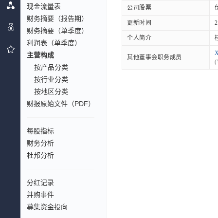
现金流量表
公司股票
财务摘要（报告期）
更新时间
2
财务摘要（单季度）
个人简介
利润表（单季度）
X
主营构成
其他董事会职务成员
按产品分类
按行业分类
按地区分类
财报原始文件（PDF）
每股指标
财务分析
杜邦分析
分红记录
并购事件
募集资金投向