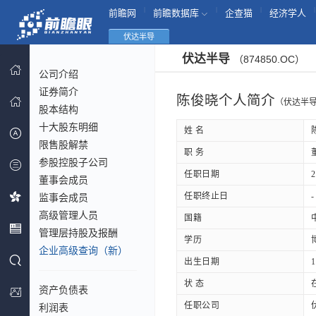
|
|
|
|
前瞻网
前瞻数据库
企查猫
经济学人
伏达半导
伏达半导
（874850.OC）
公司介绍
证券简介
陈俊晓个人简介
（伏达半
股本结构
十大股东明细
姓 名
限售股解禁
职 务
参股控股子公司
任职日期
2
董事会成员
任职终止日
-
监事会成员
高级管理人员
国籍
管理层持股及报酬
学历
企业高级查询（新）
出生日期
1
状 态
资产负债表
任职公司
利润表