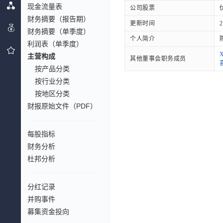
现金流量表
公司股票
财务摘要（报告期）
更新时间
2
财务摘要（单季度）
个人简介
利润表（单季度）
X
主营构成
其他董事会职务成员
按产品分类
按行业分类
按地区分类
财报原始文件（PDF）
每股指标
财务分析
杜邦分析
分红记录
并购事件
募集资金投向