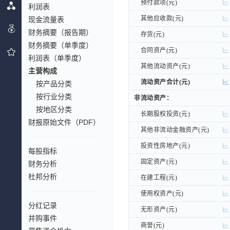
预付款项(元)
预付款项(元)
利润表
其他应收款(元)
其他应收款(元)
现金流量表
财务摘要（报告期）
存货(元)
存货(元)
财务摘要（单季度）
合同资产(元)
合同资产(元)
利润表（单季度）
其他流动资产(元)
其他流动资产(元)
主营构成
流动资产合计(元)
流动资产合计(元)
按产品分类
按行业分类
非流动资产：
非流动资产：
按地区分类
长期股权投资(元)
长期股权投资(元)
财报原始文件（PDF）
其他非流动金融资产(元)
其他非流动金融资产(元)
投资性房地产(元)
投资性房地产(元)
每股指标
固定资产(元)
固定资产(元)
财务分析
杜邦分析
在建工程(元)
在建工程(元)
使用权资产(元)
使用权资产(元)
分红记录
无形资产(元)
无形资产(元)
并购事件
商誉(元)
商誉(元)