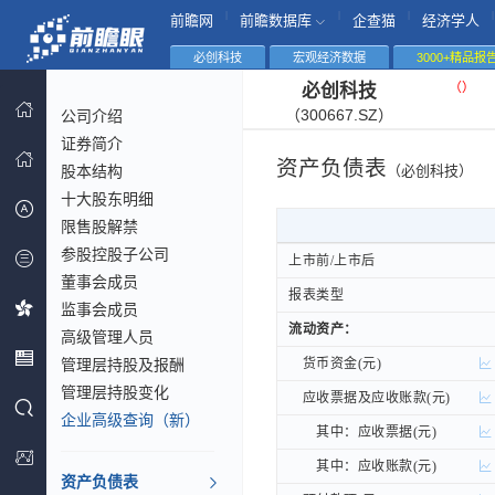
|
|
|
|
前瞻网
前瞻数据库
企查猫
经济学人
必创科技
宏观经济数据
3000+精品报
（
）
必创科技
（300667.SZ）
公司介绍
证券简介
资产负债表
股本结构
（必创科技）
十大股东明细
限售股解禁
参股控股子公司
上市前/上市后
上市前/上市后
董事会成员
报表类型
报表类型
监事会成员
流动资产：
流动资产：
高级管理人员
管理层持股及报酬
货币资金(元)
货币资金(元)
管理层持股变化
应收票据及应收账款(元)
应收票据及应收账款(元)
企业高级查询（新）
其中：应收票据(元)
其中：应收票据(元)
其中：应收账款(元)
其中：应收账款(元)
资产负债表